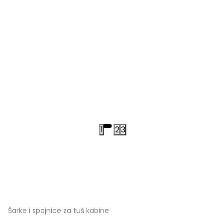
1
2
3
Šarke i spojnice za tuš kabine