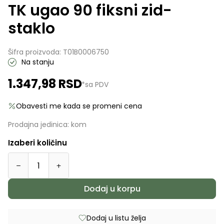
TK ugao 90 fiksni zid-
staklo
Šifra proizvoda:
T01B0006750
Na stanju
1.347,98
RSD
*sa PDV
Obavesti me kada se promeni cena
Prodajna jedinica:
kom
Izaberi količinu
Dodaj u korpu
Dodaj u listu želja