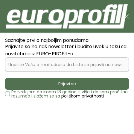
B2C
0
0
Pretraži sajt
Saznajte prvi o najboljim ponudama
Prijavite se na naš newsletter i budite uvek u toku sa
novitetima iz EURO-PROFIL-a.
Unesite Vašu e‑mail adresu da biste se prijavili na newsletter.
Europrofil.rs
PROIZVODI
Sistemi za klizna plakarska vrata
Sistemi za laka drvena i staklena klizna vrata
Prijavi se
LV SL 30 klizni sistem
LV SL 30 Metalni mehanizam
Potvrđujem da imam 18 godina ili više i da sam pročitao,
razumeo i slažem se sa
politikom privatnosti