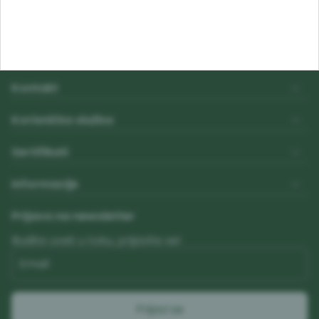
1
2
3
4
5
6
7
8
Kontakt
Korisnička služba
Sertifikati
Informacije
Prijava na newsletter
Budite uvek u toku, prijavite se!
Email
Prijavi se