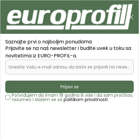
B2C
0
0
Pretraži sajt
Saznajte prvi o najboljim ponudama
Prijavite se na naš newsletter i budite uvek u toku sa
novitetima iz EURO-PROFIL-a.
Unesite Vašu e‑mail adresu da biste se prijavili na newsletter.
Europrofil.rs
PROIZVODI
Profili za podne i zidne obloge
Završni U i L profili
LST 2775 ivični profil
Prijavi se
LST 2775 BM L=2,70m al.profil
Potvrđujem da imam 18 godina ili više i da sam pročitao,
razumeo i slažem se sa
politikom privatnosti