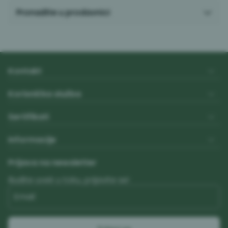
Pronađite u prodavnici
Kontakt
Korisnička služba
Sertifikati
Informacije
Prijava na newsletter
Budite uvek u toku, prijavite se!
Email