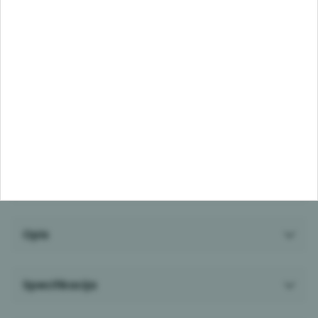
Izaberi količinu
Dodaj u korpu
Dodaj u listu želja
PDF brošura
Opis
Specifikacija