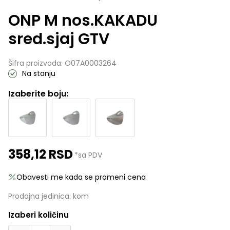
ONP M nos.KAKADU
sred.sjaj GTV
Šifra proizvoda:
O07A0003264
Na stanju
Izaberite boju:
358,12
RSD
*sa PDV
Obavesti me kada se promeni cena
Prodajna jedinica:
kom
Izaberi količinu