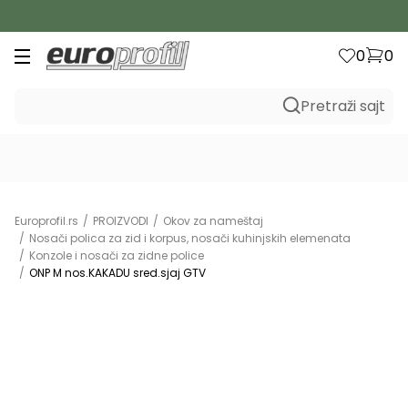
B2C
0
0
Pretraži sajt
Europrofil.rs
PROIZVODI
Okov za nameštaj
Nosači polica za zid i korpus, nosači kuhinjskih elemenata
Konzole i nosači za zidne police
ONP M nos.KAKADU sred.sjaj GTV