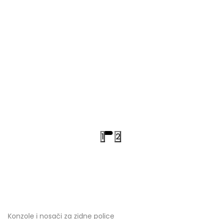
1
2
Konzole i nosači za zidne police