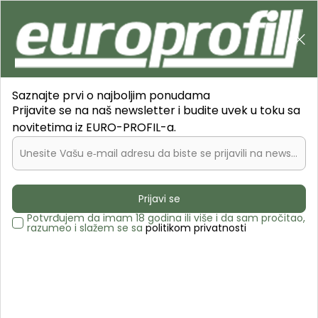
B2C
0
0
Pretraži sajt
Saznajte prvi o najboljim ponudama
Prijavite se na naš newsletter i budite uvek u toku sa
novitetima iz EURO-PROFIL-a.
Unesite Vašu e‑mail adresu da biste se prijavili na newsletter.
Europrofil.rs
PROIZVODI
Profili za podne i zidne obloge
Profili za spoj poda i zida
CP PVC Apollo cokle
Prijavi se
CP APOLLO PVC 737 cokla*
Potvrđujem da imam 18 godina ili više i da sam pročitao,
razumeo i slažem se sa
politikom privatnosti