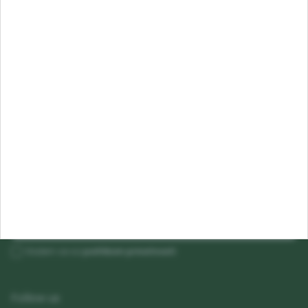
Kontakt
Korisnička služba
Sertifikati
Informacije
Prijava na newsletter
Budite uvek u toku, prijavite se!
Email
Prijavi se
Slažem se sa
politikom privatnosti
Follow us