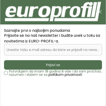
B2C
0
0
Pretraži sajt
Saznajte prvi o najboljim ponudama
Prijavite se na naš newsletter i budite uvek u toku sa
novitetima iz EURO-PROFIL-a.
Unesite Vašu e‑mail adresu da biste se prijavili na newsletter.
Europrofil.rs
PROIZVODI
Kvake, brave, šarke i ostali okov za vrata
Odbojnici za vrata
VO Odbojnik fi35 mat-50mm TES
Prijavi se
Potvrđujem da imam 18 godina ili više i da sam pročitao,
razumeo i slažem se sa
politikom privatnosti