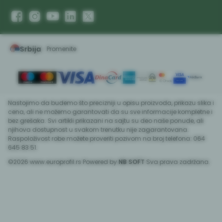
Srbija
Promenite
Promeni instancu sajta, posetite sajtove za druge zeml
Nastojimo da budemo što precizniji u opisu proizvoda, prikazu slika i
cena, ali ne možemo garantovati da su sve informacije kompletne i
bez grešaka. Svi artikli prikazani na sajtu su deo naše ponude, ali
njihova dostupnost u svakom trenutku nije zagarantovana.
Raspoloživost robe možete proveriti pozivom na broj telefona: 064
645 83 51.
©2026
www.europrofil.rs
Powered by
NB SOFT
Sva prava zadržana.