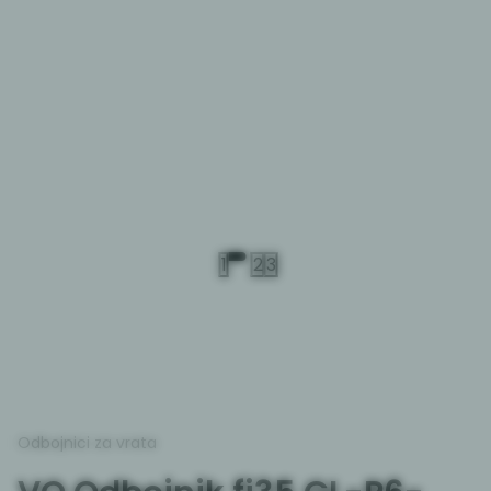
1
2
3
Odbojnici za vrata