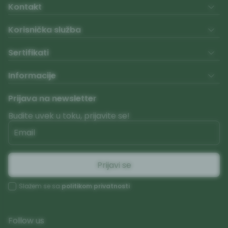
Kontakt
Korisnička služba
Sertifikati
Informacije
Prijava na newsletter
Budite uvek u toku, prijavite se!
Email
Prijavi se
Slažem se sa
politikom privatnosti
Follow us