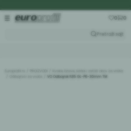
B2C
0
0
Pretraži sajt
Saznajte prvi o najboljim ponudama
Prijavite se na naš newsletter i budite uvek u toku sa
novitetima iz EURO-PROFIL-a.
Unesite Vašu e‑mail adresu da biste se prijavili na newsletter.
Europrofil.rs
PROIZVODI
Kvake, brave, šarke i ostali okov za vrata
Odbojnici za vrata
VO Odbojnik fi35 GL-P6-30mm TM
Prijavi se
Potvrđujem da imam 18 godina ili više i da sam pročitao,
razumeo i slažem se sa
politikom privatnosti