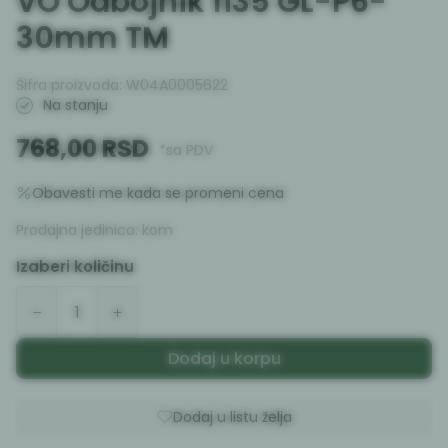
VO Odbojnik fi35 GL-P6-
30mm TM
Šifra proizvoda:
W04A0005622
Na stanju
768,00
RSD
*sa PDV
Obavesti me kada se promeni cena
Prodajna jedinica:
kom
Izaberi količinu
Dodaj u korpu
Dodaj u listu želja