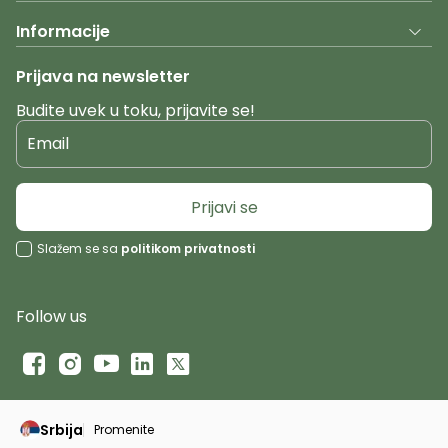
Informacije
Prijava na newsletter
Budite uvek u toku, prijavite se!
Email
Prijavi se
Slažem se sa
politikom privatnosti
Follow us
Srbija
Promenite
Promeni instancu sajta, posetite sajtove za druge zeml