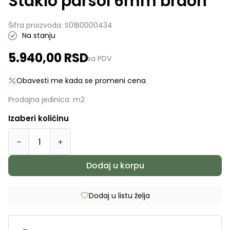
Staklo parsol 6mm braon
Šifra proizvoda:
S01B0000434
Na stanju
5.940,00
RSD
*sa PDV
Obavesti me kada se promeni cena
Prodajna jedinica:
m2
Izaberi količinu
Dodaj u korpu
Dodaj u listu želja