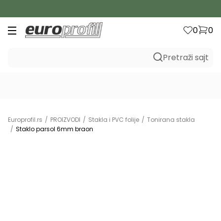
B2C
0
0
Pretraži sajt
Europrofil.rs
PROIZVODI
Stakla i PVC folije
Tonirana stakla
Staklo parsol 6mm braon