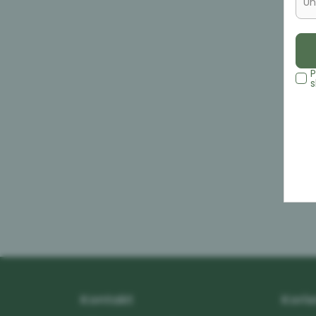
Un
P
s
Kontakt
Koris