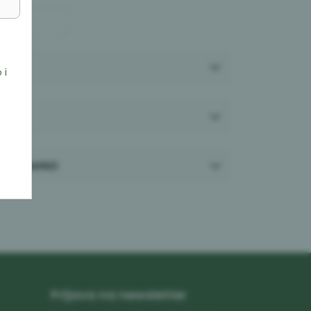
 i
a
prodavnici
Prijava na newsletter