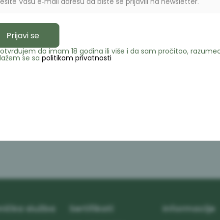
esite Vašu e‑mail adresu da biste se prijavili na newsletter.
PDF brošura
Prijavi se
Opis
otvrđujem da imam 18 godina ili više i da sam pročitao, razumeo
lažem se sa
politikom privatnosti
Specifikacij
Pronađite u 
nička služba
Sertifikati
Informacije