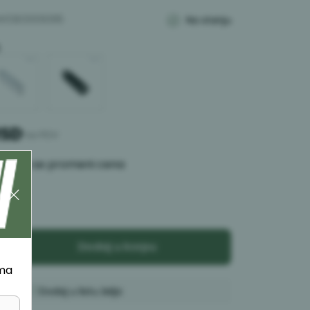
W03E0009395
Na stanju
RSD
*sa PDV
 kada se promeni cena
a:
kom
u
Dodaj u korpu
ima
Dodaj u listu želja