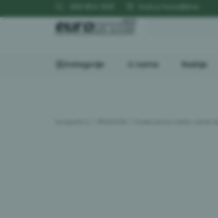
Besplatna isporuka za iznos preko 20.000
066 804 3031
Status Porudžbine
Kategorije
O nama
Radnje
Europrofil.rs
PROIZVODI
Kvake, brave, šarke i ostali 