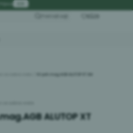
platna isporuka za iznos preko 20.000 rsd
Prijava
B2B
Pretraži sajt
0
0
ici za sobna vrata
KV prih.mag.AGB ALUTOP XT SM
ci za sobna vrata
h.mag.AGB ALUTOP XT