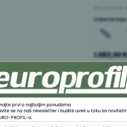
Šifra proizvoda:
Izaberite boju:
1.062,00
Obavesti me
Prodajna jedinic
Izaberi količin
2
najte prvi o najboljim ponudama
javite se na naš newsletter i budite uvek u toku sa novitet
EURO-PROFIL-a.