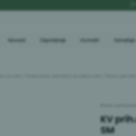
 rsd
B2C
Bes
Novosti
Zaposlenje
Kontakt
Saradnja
okov za vrata
Kvake, brave i prihvatnici za sobna vrata
Brave i prihvatn
Brave i prihvatni
KV pri
SM