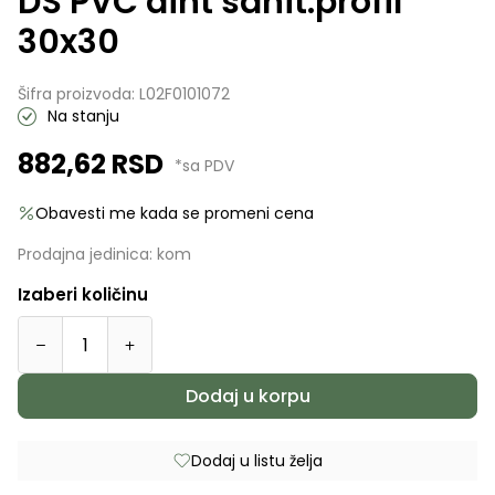
DS PVC diht sanit.profil
30x30
Šifra proizvoda:
L02F0101072
Na stanju
882,62
RSD
*sa PDV
Obavesti me kada se promeni cena
Prodajna jedinica:
kom
Izaberi količinu
Dodaj u korpu
Dodaj u listu želja