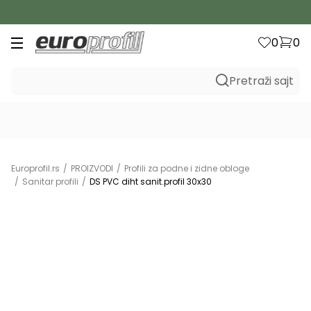
rsd
B2C
0
0
Pretraži sajt
Europrofil.rs
PROIZVODI
Profili za podne i zidne obloge
Sanitar profili
DS PVC diht sanit.profil 30x30