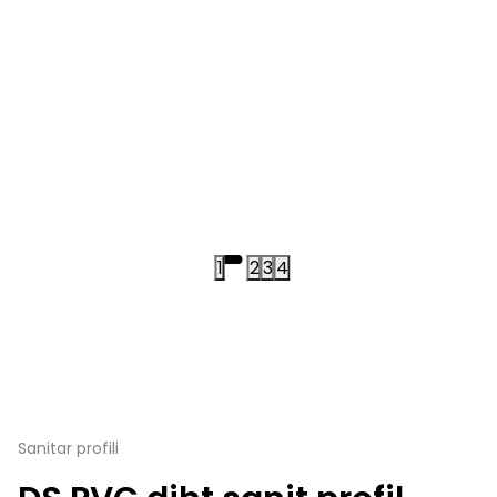
1
2
3
4
Sanitar profili