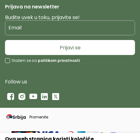
Prijava na newsletter
Budite uvek u toku, prijavite se!
Email
Prijavi se
Slažem se sa
politikom privatnosti
Follow us
Srbija
Promenite
Promeni instancu sajta, posetite sajtove za druge zeml
Ova web stranica koristi kolačiće