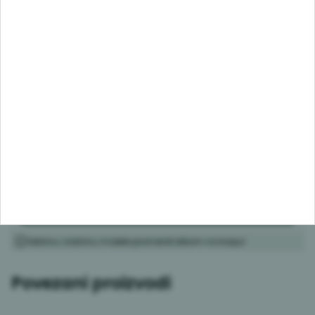
Preporučeno uz ovaj proizvod
Dodajte pojedinačno ili sve odjednom
Odaberite dužinu i broj elemenata
CN PVC šnala za PVC coklu
Length
:
NSZ
crna
Količina:
0
Šifra proizvoda:
N05C0000341
Dostupno
26,39
RSD
Ukupno:
0,00
Dodaj u korpu
Veličinu i količinu možete promeniti klikom na korpu!
Povezani proizvodi