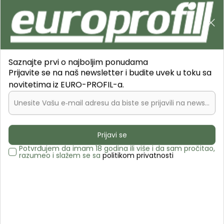
B2C
0
0
Pretraži sajt
Saznajte prvi o najboljim ponudama
Prijavite se na naš newsletter i budite uvek u toku sa
novitetima iz EURO-PROFIL-a.
Unesite Vašu e‑mail adresu da biste se prijavili na newsletter.
Europrofil.rs
PROIZVODI
Profili za izradu nameštaja
Kuhinjske cokle
Aluminijumske cokle za nameštaj
Prijavi se
CN Al cokla 10cm mat L=3m
Potvrđujem da imam 18 godina ili više i da sam pročitao,
razumeo i slažem se sa
politikom privatnosti