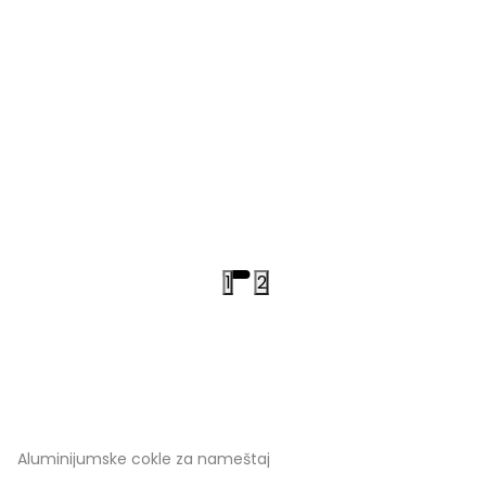
1
2
Aluminijumske cokle za nameštaj