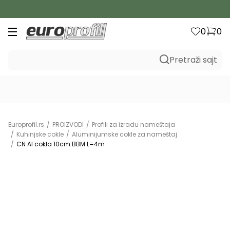
a iznos preko 20.000 rsd
B2C
0
0
Pretraži sajt
Europrofil.rs
PROIZVODI
Profili za izradu nameštaja
Kuhinjske cokle
Aluminijumske cokle za nameštaj
CN Al cokla 10cm BBM L=4m