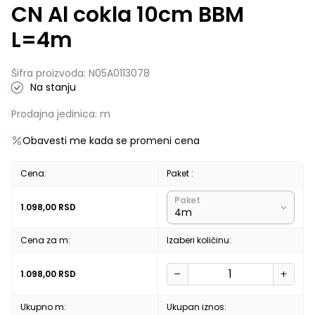
CN Al cokla 10cm BBM
L=4m
Šifra proizvoda:
N05A0113078
Na stanju
Prodajna jedinica:
m
Obavesti me kada se promeni cena
Cena:
Paket :
Paket
1.098,00
RSD
Cena za m:
Izaberi količinu:
1.098,00
RSD
Ukupno m:
Ukupan iznos: